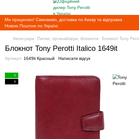
Ми працюємо! Самовивіз, доставка по Києву та відправка
Новою Поштою по Україні.
Аксесуари
Папки, органайзери, блокноти
Блокнот Tony Perott
Блокнот Tony Perotti Italico 1649it
Артикул:
1649it Красный
Написати відгук
4
4