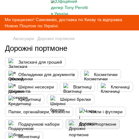
Ми працюємо! Самовивіз, доставка по Києву та відправка
Новою Поштою по Україні.
Аксесуари
Дорожні портмоне
Дорожні портмоне
Затискачі для грошей
Обкладинки для документів
Косметички
Шкіряні несесери
Візитниці
Ключниці
Кредитниці
Шкіряні брелки
Папки, органайзери, блокноти
Чохли і футляри
Подарункові набори
Дорожні портмоне
Монетниці