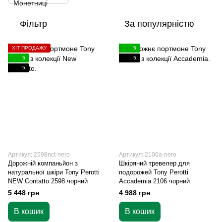
Фільтр
За популярністю
ХІТ ПРОДАЖУ
5
5
5
5
Артикул: 2598nct-nero
Артикул: 2106a-nero
Дорожній компаньйон з
Шкіряний тревелер для
натуральної шкіри Tony Perotti
подорожей Tony Perotti
NEW Contatto 2598 чорний
Accademia 2106 чорний
5 448 грн
4 988 грн
В кошик
В кошик