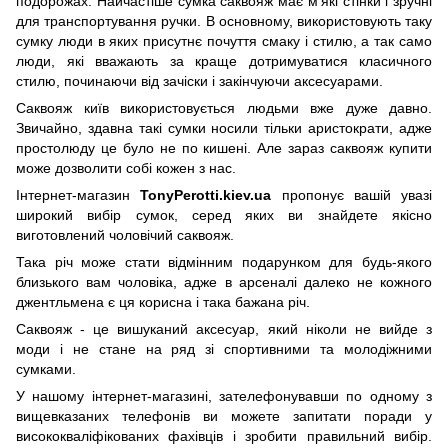
подорожах. Найчастіше сумка саквояж має м'які стінки і зручні
для транспортування ручки. В основному, використовують таку
сумку люди в яких присутнє почуття смаку і стилю, а так само
люди, які вважають за краще дотримуватися класичного
стилю, починаючи від зачіски і закінчуючи аксесуарами.
Саквояж київ використовується людьми вже дуже давно.
Звичайно, здавна такі сумки носили тільки аристократи, адже
простолюду це було не по кишені. Але зараз саквояж купити
може дозволити собі кожен з нас.
Інтернет-магазин
TonyPerotti.kiev.ua
пропонує вашій увазі
широкий вибір сумок, серед яких ви знайдете якісно
виготовлений чоловічий саквояж.
Така річ може стати відмінним подарунком для будь-якого
близького вам чоловіка, адже в арсеналі далеко не кожного
джентльмена є ця корисна і така бажана річ.
Саквояж - це вишуканий аксесуар, який ніколи не вийде з
моди і не стане на ряд зі спортивними та молодіжними
сумками.
У нашому інтернет-магазині, зателефонувавши по одному з
вищевказаних телефонів ви можете запитати поради у
висококваліфікованих фахівців і зробити правильний вибір.