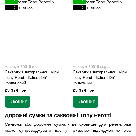
5
5
5
5
Артикул: 8051it-moro
Артикул: 8051it-cognac
Саквояж з натуральної шкіри
Саквояж з натуральної шкіри
Тony Perotti Italico 8051
Тony Perotti Italico 8051
коричневий
коньячний
23 374 грн
23 374 грн
В кошик
В кошик
Дорожні сумки та саквояжі Tony Perotti
Саквояж або дорожня сумка - це сховище для речей, яке
може супроводжувати вас у тривалих відрядженнях або