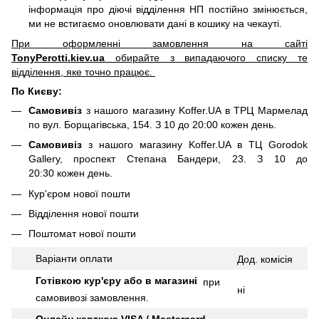
інформація про діючі відділення НП постійно змінюється,
ми не встигаємо оновлювати дані в кошику на чекауті.
При оформленні замовлення на сайті
TonyPerotti.kiev.ua
обирайте з випадаючого списку те
відділення, яке точно працює.
По Києву:
Самовивіз
з нашого магазину Koffer.UA в ТРЦ Мармелад
по вул. Борщагівська, 154. З 10 до 20:00 кожен день.
Самовивіз
з нашого магазину Koffer.UA в ТЦ Gorodok
Gallery, проспект Степана Бандери, 23. З 10 до
20:30 кожен день.
Кур'єром нової пошти
Відділення нової пошти
Поштомат нової пошти
Варіанти оплати
Дод.
комісія
Готівкою кур'єру або в магазині
при
ні
самовивозі замовлення.
Онлайн карткою VISA / Mastercard