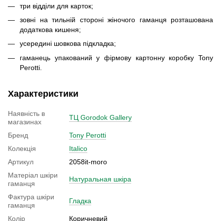
три відділи для карток;
зовні на тильній стороні жіночого гаманця розташована
додаткова кишеня;
усередині шовкова підкладка;
гаманець упакований у фірмову картонну коробку Tony
Perotti.
Характеристики
Наявність в
ТЦ Gorodok Gallery
магазинах
Бренд
Tony Perotti
Колекція
Italico
Артикул
2058it-moro
Матеріал шкіри
Натуральная шкіра
гаманця
Фактура шкіри
Гладка
гаманця
Колір
Коричневий