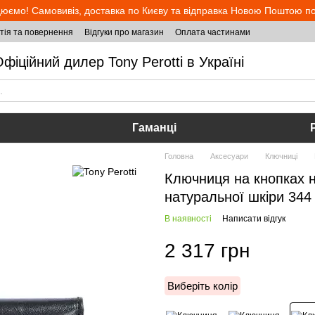
юємо! Самовивіз, доставка по Києву та відправка Новою Поштою по 
тія та повернення
Відгуки про магазин
Оплата частинами
фіційний дилер Tony Perotti в Україні
Гаманці
Головна
Аксесуари
Ключниці
Ключниця на кнопках на
натуральної шкіри 344 
В наявності
Написати відгук
2 317 грн
Виберіть колір