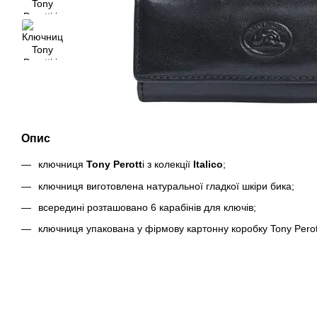
Опис
ключниця
Tony Perott
i з колекції
Italico
;
ключниця виготовлена ​​натуральної гладкої шкіри бика;
всередині розташовано 6 карабінів для ключів;
ключниця упакована у фірмову картонну коробку Tony Perott