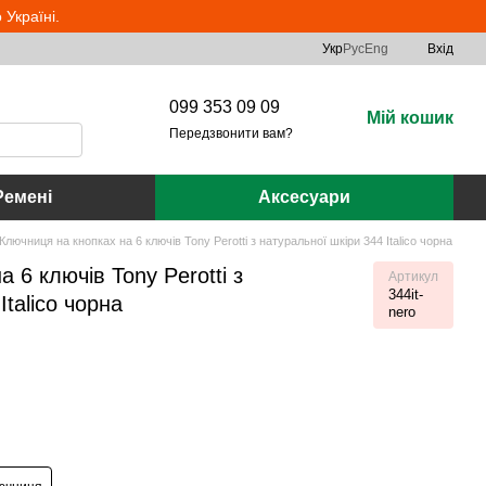
Україні.
Укр
Рус
Eng
Вхід
099 353 09 09
Мій кошик
Передзвонити вам?
Ремені
Аксесуари
Ключниця на кнопках на 6 ключів Tony Perotti з натуральної шкіри 344 Italico чорна
 6 ключів Tony Perotti з
Артикул
344it-
Italico чорна
nero