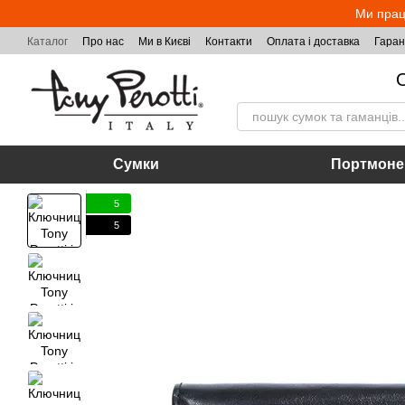
Перейти до основного контенту
Ми прац
Каталог
Про нас
Ми в Києві
Контакти
Оплата і доставка
Гаран
О
Сумки
Портмоне
5
5