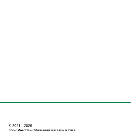
© 2021—2026
Tony Perotti
– Офіційний магазин в Києві