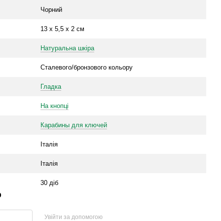
Чорний
13 х 5,5 х 2 см
Натуральна шкіра
Сталевого/бронзового кольору
Гладка
На кнопці
Карабины для ключей
Італія
Італія
30 діб
р
Увійти за допомогою