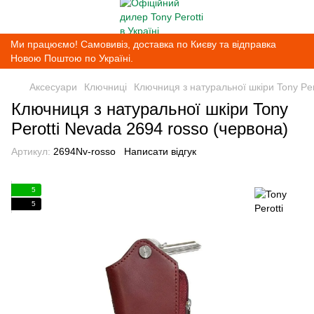
Ми працюємо! Самовивіз, доставка по Києву та відправка
Новою Поштою по Україні.
Аксесуари
Ключниці
Ключниця з натуральної шкіри Tony Per
Ключниця з натуральної шкіри Tony
Perotti Nevada 2694 rosso (червона)
Артикул:
2694Nv-rosso
Написати відгук
5
5