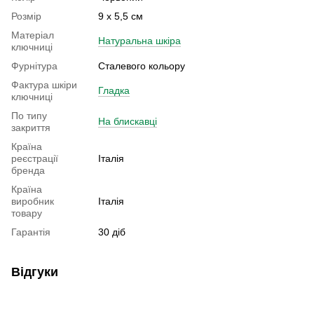
Розмір
9 х 5,5 см
Матеріал
Натуральна шкіра
ключниці
Фурнітура
Сталевого кольору
Фактура шкіри
Гладка
ключниці
По типу
На блискавці
закриття
Країна
реєстрації
Італія
бренда
Країна
виробник
Італія
товару
Гарантія
30 діб
Відгуки