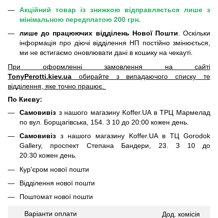
Акційний товар із знижкою відправляється лише з
мінімальною передплатою 200 грн.
лише до працюючих відділень Нової Пошти
. Оскільки
інформація про діючі відділення НП постійно змінюється,
ми не встигаємо оновлювати дані в кошику на чекауті.
При оформленні замовлення на сайті
TonyPerotti.kiev.ua
обирайте з випадаючого списку те
відділення, яке точно працює.
По Києву:
Самовивіз
з нашого магазину Koffer.UA в ТРЦ Мармелад
по вул. Борщагівська, 154. З 10 до 20:00 кожен день.
Самовивіз
з нашого магазину Koffer.UA в ТЦ Gorodok
Gallery, проспект Степана Бандери, 23. З 10 до
20:30 кожен день.
Кур'єром нової пошти
Відділення нової пошти
Поштомат нової пошти
Варіанти оплати
Дод.
комісія