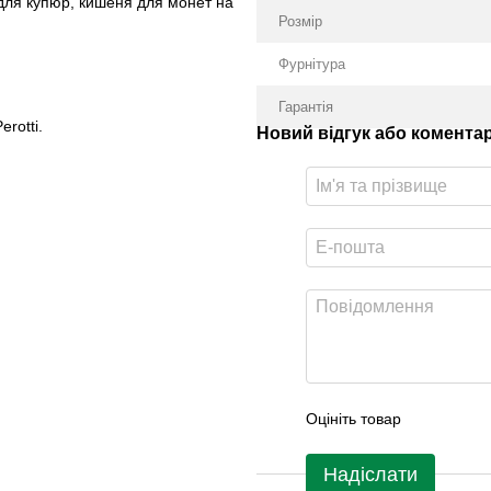
 для купюр, кишеня для монет на
Розмір
Фурнітура
Гарантія
rotti.
Новий відгук або комента
Оцініть товар
Надіслати