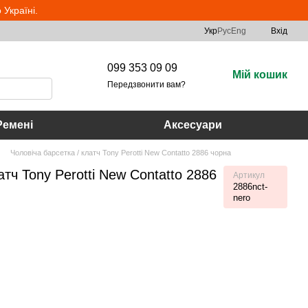
Україні.
Укр
Рус
Eng
Вхід
099 353 09 09
Мій кошик
Передзвонити вам?
Ремені
Аксесуари
Чоловіча барсетка / клатч Tony Perotti New Contatto 2886 чорна
атч Tony Perotti New Contatto 2886
Артикул
2886nct-
nero