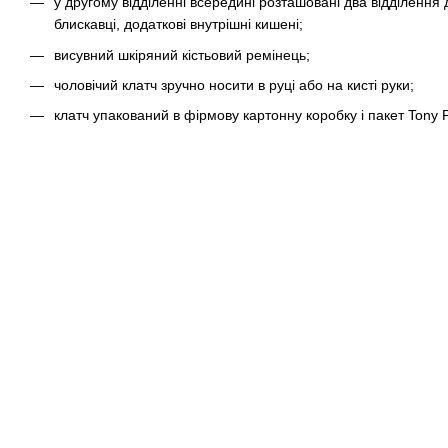
у другому відділенні всередині розташовані два відділення
блискавці, додаткові внутрішні кишені;
висувний шкіряний кістьовий ремінець;
чоловічий клатч зручно носити в руці або на кисті руки;
клатч упакований в фірмову картонну коробку і пакет Tony Pe