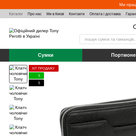
Перейти до основного контенту
Ми прац
Каталог
Про нас
Ми в Києві
Контакти
Оплата і доставка
Гаран
О
Сумки
Портмоне
ХІТ ПРОДАЖУ
5
5