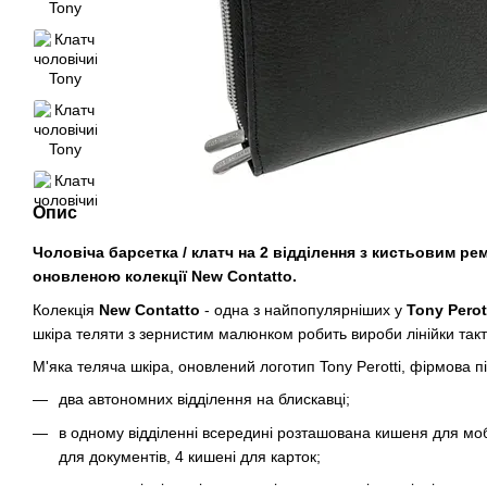
Опис
Чоловіча барсетка / клатч на 2 відділення з кистьовим рем
оновленою колекції New Contatto.
Колекція
New Contatto
- одна з найпопулярніших у
Tony Perot
шкіра теляти з зернистим малюнком робить вироби лінійки так
М'яка теляча шкіра, оновлений логотип Tony Perotti, фірмова п
два автономних відділення на блискавці;
в одному відділенні всередині розташована кишеня для моб
для документів, 4 кишені для карток;