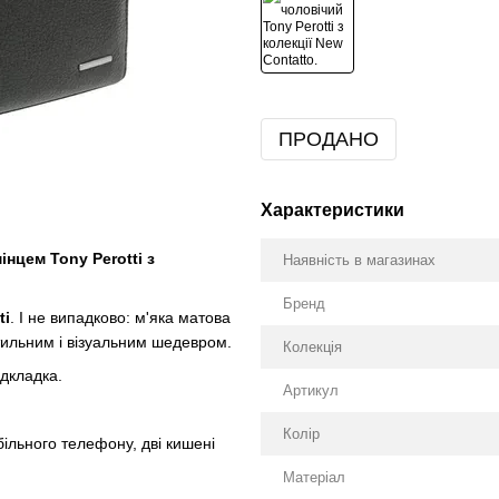
ПРОДАНО
Характеристики
інцем Tony Perotti з
Наявність в магазинах
Бренд
ti
. І не випадково: м'яка матова
тильним і візуальним шедевром.
Колекція
ідкладка.
Артикул
Колір
ільного телефону, дві кишені
Матеріал