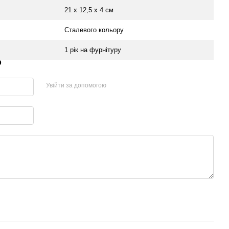
21 х 12,5 х 4 см
Сталевого кольору
1 рік на фурнітуру
р
Увійти за допомогою