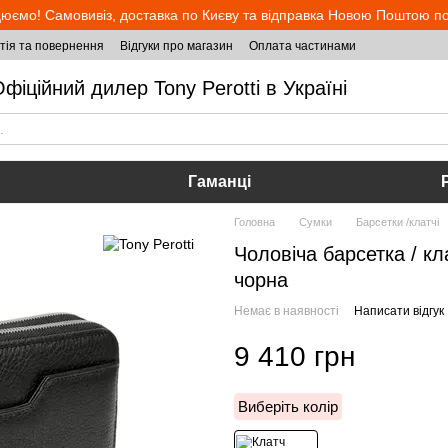
юємо! Самовивіз, доставка по Києву та відправка Новою Поштою по 
тія та повернення
Відгуки про магазин
Оплата частинами
фіційний дилер Tony Perotti в Україні
Гаманці
Головна
Сумки
Барсетки /клатчі
Чоловіча барсетка / кл
чорна
Немає в наявності
Написати відгук
9 410 грн
Виберіть колір