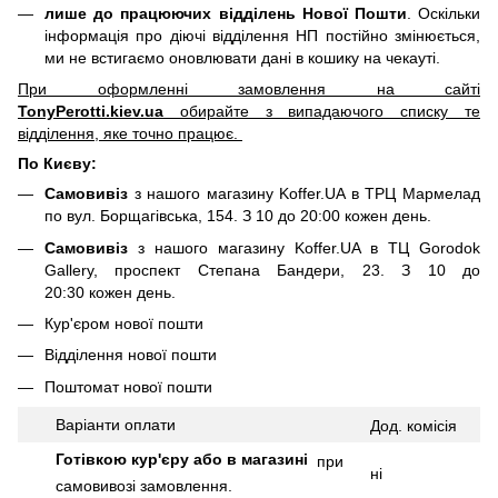
лише до працюючих відділень Нової Пошти
. Оскільки
інформація про діючі відділення НП постійно змінюється,
ми не встигаємо оновлювати дані в кошику на чекауті.
При оформленні замовлення на сайті
TonyPerotti.kiev.ua
обирайте з випадаючого списку те
відділення, яке точно працює.
По Києву:
Самовивіз
з нашого магазину Koffer.UA в ТРЦ Мармелад
по вул. Борщагівська, 154. З 10 до 20:00 кожен день.
Самовивіз
з нашого магазину Koffer.UA в ТЦ Gorodok
Gallery, проспект Степана Бандери, 23. З 10 до
20:30 кожен день.
Кур'єром нової пошти
Відділення нової пошти
Поштомат нової пошти
Варіанти оплати
Дод.
комісія
Готівкою кур'єру або в магазині
при
ні
самовивозі замовлення.