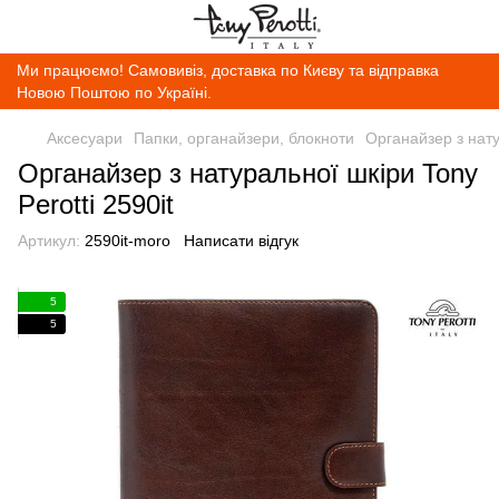
Ми працюємо! Самовивіз, доставка по Києву та відправка
Новою Поштою по Україні.
Аксесуари
Папки, органайзери, блокноти
Органайзер з нату
Органайзер з натуральної шкіри Tony
Perotti 2590it
Артикул:
2590it-moro
Написати відгук
5
5