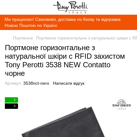
Ми працюємо! Самовивіз, доставка по Києву та відправка
Новою Поштою по Україні.
Портмоне
Портмоне горизонтальне з натуральної шкіри c RF
Портмоне горизонтальне з
натуральної шкіри c RFID захистом
Tony Perotti 3538 NEW Contatto
чорне
Артикул:
3538nct-nero
Написати відгук
5
5