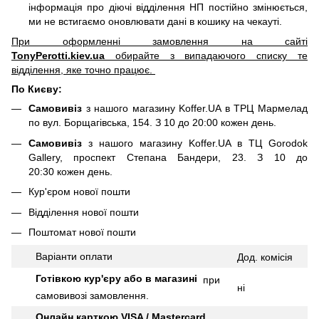
інформація про діючі відділення НП постійно змінюється,
ми не встигаємо оновлювати дані в кошику на чекауті.
При оформленні замовлення на сайті
TonyPerotti.kiev.ua
обирайте з випадаючого списку те
відділення, яке точно працює.
По Києву:
Самовивіз
з нашого магазину Koffer.UA в ТРЦ Мармелад
по вул. Борщагівська, 154. З 10 до 20:00 кожен день.
Самовивіз
з нашого магазину Koffer.UA в ТЦ Gorodok
Gallery, проспект Степана Бандери, 23. З 10 до
20:30 кожен день.
Кур'єром нової пошти
Відділення нової пошти
Поштомат нової пошти
Варіанти оплати
Дод.
комісія
Готівкою кур'єру або в магазині
при
ні
самовивозі замовлення.
Онлайн карткою VISA / Mastercard
–