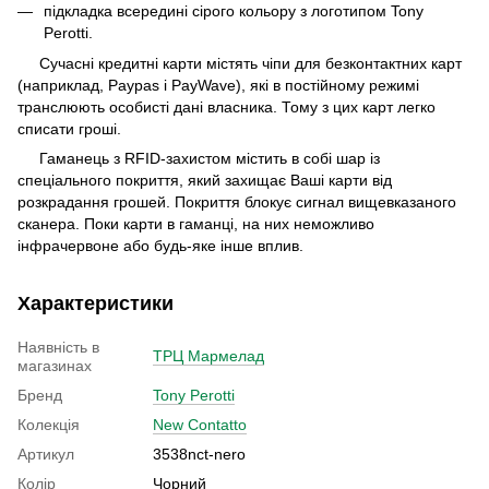
підкладка всередині сірого кольору з логотипом Tony
Perotti.
Сучасні кредитні карти містять чіпи для безконтактних карт
(наприклад, Paypas і PayWave), які в постійному режимі
транслюють особисті дані власника. Тому з цих карт легко
списати гроші.
Гаманець з RFID-захистом містить в собі шар із
спеціального покриття, який захищає Ваші карти від
розкрадання грошей. Покриття блокує сигнал вищевказаного
сканера. Поки карти в гаманці, на них неможливо
інфрачервоне або будь-яке інше вплив.
Характеристики
Наявність в
ТРЦ Мармелад
магазинах
Бренд
Tony Perotti
Колекція
New Contatto
Артикул
3538nct-nero
Колір
Чорний