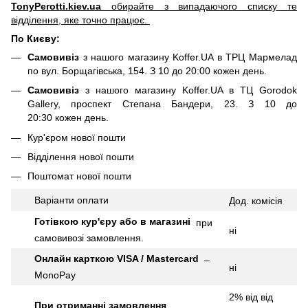
TonyPerotti.kiev.ua
обирайте з випадаючого списку те
відділення, яке точно працює.
По Києву:
Самовивіз
з нашого магазину Koffer.UA в ТРЦ Мармелад
по вул. Борщагівська, 154. З 10 до 20:00 кожен день.
Самовивіз
з нашого магазину Koffer.UA в ТЦ Gorodok
Gallery, проспект Степана Бандери, 23. З 10 до
20:30 кожен день.
Кур'єром нової пошти
Відділення нової пошти
Поштомат нової пошти
Варіанти оплати
Дод.
комісія
Готівкою кур'єру або в магазині
при
ні
самовивозі замовлення.
Онлайн карткою VISA / Mastercard
–
ні
MonoPay
2% від від
При отриманні замовлення