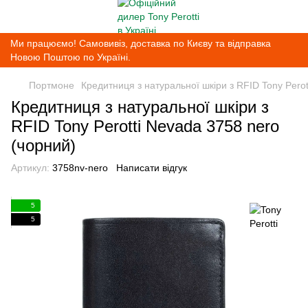
Ми працюємо! Самовивіз, доставка по Києву та відправка
Новою Поштою по Україні.
Портмоне
Кредитниця з натуральної шкіри з RFID Tony Perot
Кредитниця з натуральної шкіри з
RFID Tony Perotti Nevada 3758 nero
(чорний)
Артикул:
3758nv-nero
Написати відгук
5
5