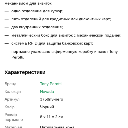
механизмом для визиток.
одно отделение для купюр;
пять отделений для кредитных или дисконтных карт;
два внутренних отделения;
металлический бокс для визиток с механической подачей;
система RFID для защиты банковских карт;
портмоне упаковано в фирменную коробку и пакет Tony
Perotti.
Характеристики
Бренд
Tony Perotti
Колекція
Nevada
Артикул
3758nv-nero
Колір
Чорний
Розмір
8 х 11 х 2 см
портмоне
Матеріал
Натуральная кожа