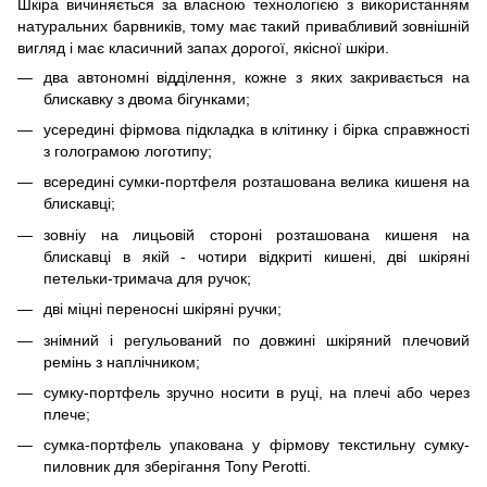
Шкіра вичиняється за власною технологією з використанням
натуральних барвників, тому має такий привабливий зовнішній
вигляд і має класичний запах дорогої, якісної шкіри.
два автономні відділення, кожне з яких закривається на
блискавку з двома бігунками;
усередині фірмова підкладка в клітинку і бірка справжності
з голограмою логотипу;
всередині сумки-портфеля розташована велика кишеня на
блискавці;
зовніу на лицьовій стороні розташована кишеня на
блискавці в якій - чотири відкриті кишені, дві шкіряні
петельки-тримача для ручок;
дві міцні переносні шкіряні ручки;
знімний і регульований по довжині шкіряний плечовий
ремінь з наплічником;
сумку-портфель зручно носити в руці, на плечі або через
плече;
сумка-портфель упакована у фірмову текстильну сумку-
пиловник для зберігання Tony Perotti.