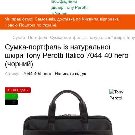
Ми працюємо! Самовивіз, доставка по Києву та відправка
Новою Поштою по Україні.
Сумки
Портфелі
Сумка-портфель із натуральної шкіри Tony P
Сумка-портфель із натуральної
шкіри Tony Perotti Italico 7044-40 nero
(чорний)
Артикул:
7044-40it-nero
Написати відгук
ХІТ ПРОДАЖУ
5
5