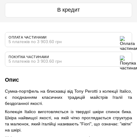
В кредит
ОПЛАТА ЧАСТИНАМИ
5 платежів по 3 903.60 грн
ПОКУПКА ЧАСТИНАМИ
5 платежів по 3 903.60 грн
Опис
Сумка-портфель на блискавці від Tony Perotti з колекції Italico,
є поєднанням класичних традицій майстрів Італії та
бездоганної якості.
Колекція Italico виготовляється із твердої шкіри спинок бика.
Шкіра найвищої якості, на якій чітко проглядається структура
та малюнок, який італійці називають "Fiori", що означає: "квіти"
на шкірі.