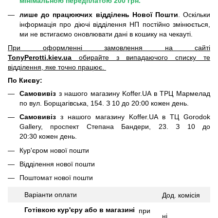
мінімальною передплатою 200 грн.
лише до працюючих відділень Нової Пошти
. Оскільки
інформація про діючі відділення НП постійно змінюється,
ми не встигаємо оновлювати дані в кошику на чекауті.
При оформленні замовлення на сайті
TonyPerotti.kiev.ua
обирайте з випадаючого списку те
відділення, яке точно працює.
По Києву:
Самовивіз
з нашого магазину Koffer.UA в ТРЦ Мармелад
по вул. Борщагівська, 154. З 10 до 20:00 кожен день.
Самовивіз
з нашого магазину Koffer.UA в ТЦ Gorodok
Gallery, проспект Степана Бандери, 23. З 10 до
20:30 кожен день.
Кур'єром нової пошти
Відділення нової пошти
Поштомат нової пошти
Варіанти оплати
Дод.
комісія
Готівкою кур'єру або в магазині
при
ні