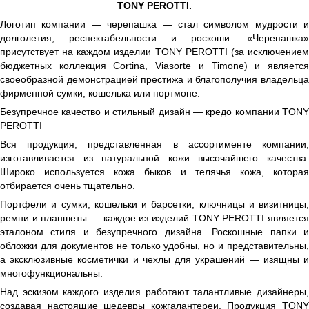
TONY PEROTTI.
Логотип компании — черепашка — стал символом мудрости и
долголетия, респектабельности и роскоши. «Черепашка»
присутствует на каждом изделии TONY PEROTTI (за исключением
бюджетных коллекция Cortina, Viasorte и Timone) и является
своеобразной демонстрацией престижа и благополучия владельца
фирменной сумки, кошелька или портмоне.
Безупречное качество и стильный дизайн — кредо компании TONY
PEROTTI
Вся продукция, представленная в ассортименте компании,
изготавливается из натуральной кожи высочайшего качества.
Широко используется кожа быков и телячья кожа, которая
отбирается очень тщательно.
Портфели и сумки, кошельки и барсетки, ключницы и визитницы,
ремни и планшеты — каждое из изделий TONY PEROTTI является
эталоном стиля и безупречного дизайна. Роскошные папки и
обложки для документов не только удобны, но и представительны,
а эксклюзивные косметички и чехлы для украшений — изящны и
многофункциональны.
Над эскизом каждого изделия работают талантливые дизайнеры,
создавая настоящие шедевры кожгалантереи. Продукция TONY