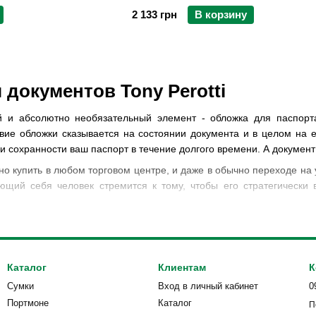
2 133 грн
В корзину
документов Tony Perotti
й и абсолютно необязательный элемент - обложка для паспорт
вие обложки сказывается на состоянии документа и в целом на е
и сохранности ваш паспорт в течение долгого времени. А документ 
о купить в любом торговом центре, и даже в обычно переходе на 
ющий себя человек стремится к тому, чтобы его стратегическ
еле интернет-магазина
TonyPerotti.kiev.ua
наши посетители смогут
документов. Аксессуары для прекрасного пола, а также аксессуа
ьно вам и подчеркнет ваш статус!
Каталог
Клиентам
К
ные обложки для паспорта от европейских дизайнерских бренд
Сумки
Вход в личный кабинет
0
его душа желает. Нужна ли вам красивая и стильная обложка н
Портмоне
Каталог
П
добрали в коллекцию все самое изысканное. Широкий диапазон ц