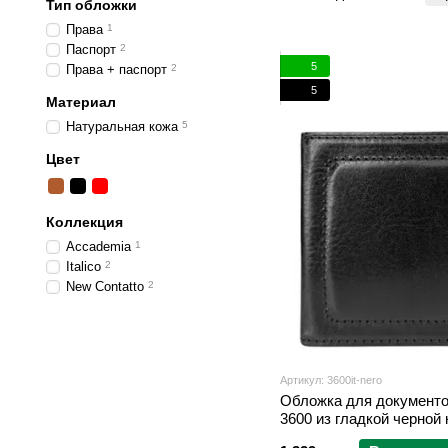
Тип обложки
Права
1
Паспорт
2
5
Права + паспорт
2
5
Материал
Натуральная кожа
5
Цвет
Коллекция
Accademia
1
Italico
2
New Contatto
2
Артикул: 3600it-nero
Обложка для документов T
3600 из гладкой черной