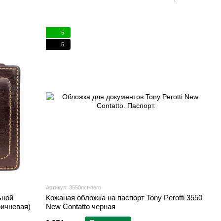
5
5
Артикул: 3550nct-nero
ьной
Кожаная обложка на паспорт Tony Perotti 3550
оричневая)
New Contatto черная