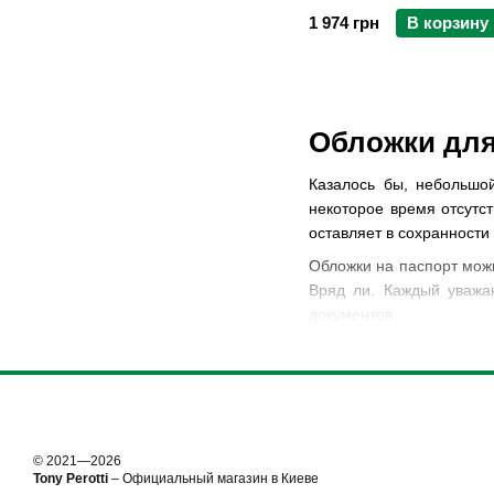
1 974 грн
В корзину
Обложки для 
Казалось бы, небольшо
некоторое время отсутст
оставляет в сохранности 
Обложки на паспорт можн
Вряд ли. Каждый уважа
документов.
В соответствующем разд
называется обложка для 
что подойдет исключител
У нас вы найдете кожа
подобрать можно все, ч
© 2021—2026
автодокументов – мы по
Tony Perotti
– Официальный магазин в Киеве