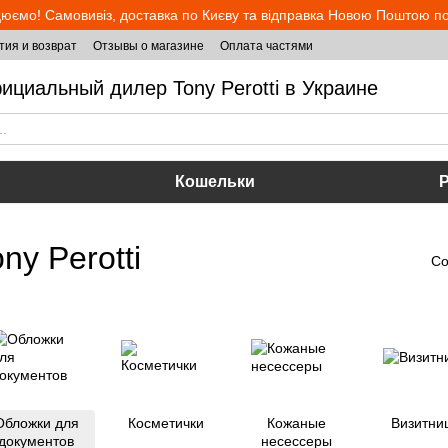
юємо! Самовивіз, доставка по Києву та відправка Новою Поштою по 
тия и возврат
Отзывы о магазине
Оплата частями
ициальный дилер Tony Perotti в Украине
Кошельки
y Perotti
Со
Обложки для
Косметички
Кожаные
Визитни
документов
несессеры