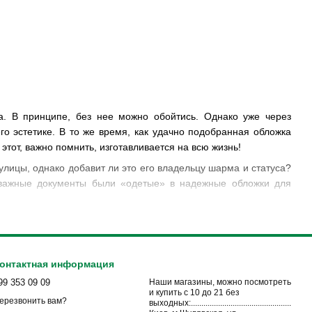
а. В принципе, без нее можно обойтись. Однако уже через
го эстетике. В то же время, как удачно подобранная обложка
этот, важно помнить, изготавливается на всю жизнь!
улицы, однако добавит ли это его владельцу шарма и статуса?
и важные документы были «одетые» в надежные обложки для
 найти и выбрать качественный и красивый аксессуар, то, что
ры для мужчин – в разделе обложек вы сможете подобрать то,
онтактная информация
ов. Широкая цветовая гамма, фасон и фактура материала –
99 353 09 09
Наши магазины, можно посмотреть
а паспорт, или же практичная и универсальная обложка для
и купить с 10 до 21 без
ерезвонить вам?
еновой политики – от демократических вариантов до элитных
выходных:................................................