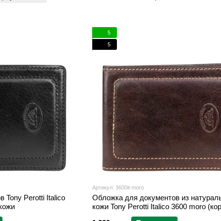
5
5
Артикул: 3600it-moro
ony Perotti Italico
Обложка для документов из натурал
 кожи
кожи Tony Perotti Italico 3600 moro (к