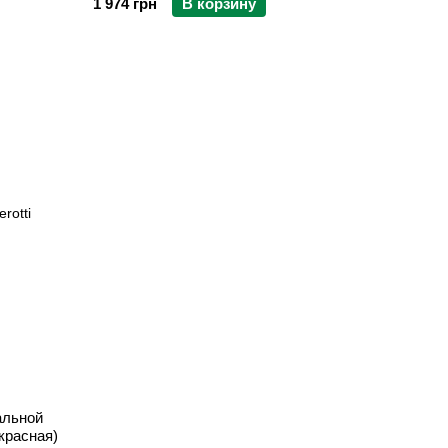
1 974 грн
В корзину
альной
(красная)