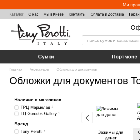
Перейти к основному контенту
Ми прац
Каталог
О нас
Мы в Киеве
Контакты
Оплата и доставка
Гаран
Оф
Сумки
Портмоне
Главная
Аксессуары
Обложки для документов
Обложки для документов Ton
Наличие в магазинах
ТРЦ Мармелад
2
ТЦ Gorodok Gallery
1
Бренд
Tony Perotti
5
Зажимы для
денег