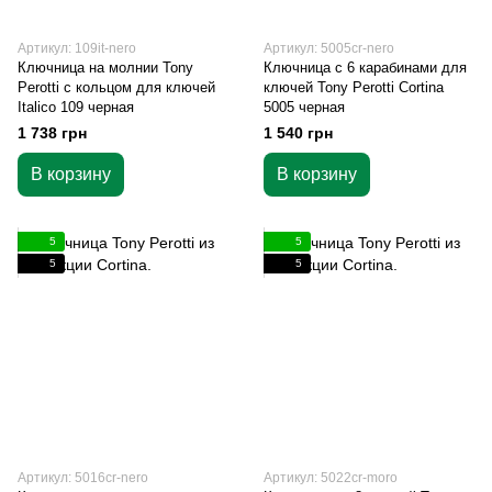
Артикул: 109it-nero
Артикул: 5005cr-nero
Ключница на молнии Tony
Ключница c 6 карабинами для
Perotti с кольцом для ключей
ключей Tony Perotti Cortina
Italico 109 черная
5005 черная
1 738 грн
1 540 грн
В корзину
В корзину
5
5
5
5
Артикул: 5016cr-nero
Артикул: 5022cr-moro