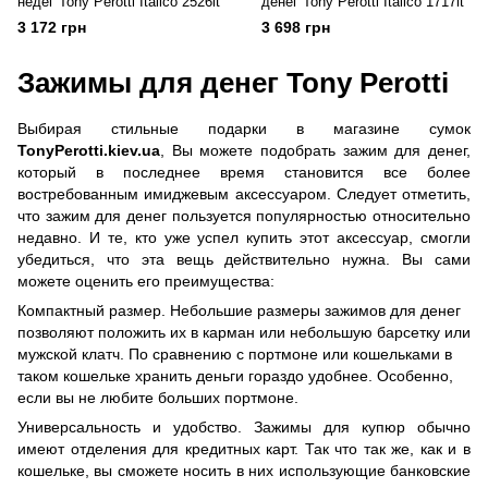
недег Tony Perotti Italico 2526it
денег Tony Perotti Italico 1717it
3 172 грн
3 698 грн
Зажимы для денег Tony Perotti
Выбирая стильные подарки в магазине сумок
TonyPerotti.kiev.ua
, Вы можете подобрать зажим для денег,
который в последнее время становится все более
востребованным имиджевым аксессуаром. Следует отметить,
что зажим для денег пользуется популярностью относительно
недавно. И те, кто уже успел купить этот аксессуар, смогли
убедиться, что эта вещь действительно нужна. Вы сами
можете оценить его преимущества:
Компактный размер. Небольшие размеры зажимов для денег
позволяют положить их в карман или небольшую барсетку или
мужской клатч. По сравнению с портмоне или кошельками в
таком кошельке хранить деньги гораздо удобнее. Особенно,
если вы не любите больших портмоне.
Универсальность и удобство. Зажимы для купюр обычно
имеют отделения для кредитных карт. Так что так же, как и в
кошельке, вы сможете носить в них использующие банковские