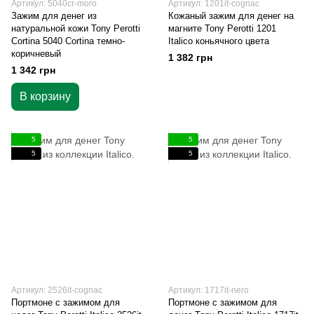
Артикул: 5040cr-moro
Артикул: 1201it-cognac
Зажим для денег из
Кожаный зажим для денег на
натуральной кожи Tony Perotti
магните Tony Perotti 1201
Cortina 5040 Cortina темно-
Italico коньячного цвета
коричневый
1 382 грн
1 342 грн
В корзину
5
5
5
5
Артикул: 2526it-cognac
Артикул: 1717it-nero
Портмоне с зажимом для
Портмоне с зажимом для