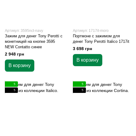
Артикул: 3595nct-navy
Артикул: 1717it-moro
Зажим для денег Tony Perotti с
Портмоне с зажимом для
монетницей на кнопке 3595
денег Tony Perotti Italico 1717it
NEW Contatto синее
3 698 грн
2 948 грн
В корзину
В корзину
5
5
5
5