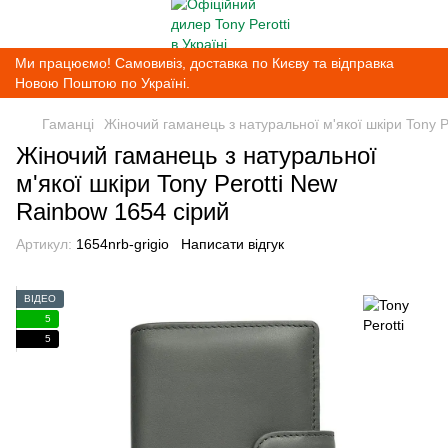
Ми працюємо! Самовивіз, доставка по Києву та відправка
Новою Поштою по Україні.
Гаманці
Жіночий гаманець з натуральної м'якої шкіри Tony P
Жіночий гаманець з натуральної
м'якої шкіри Tony Perotti New
Rainbow 1654 сірий
Артикул:
1654nrb-grigio
Написати відгук
ВІДЕО
5
5