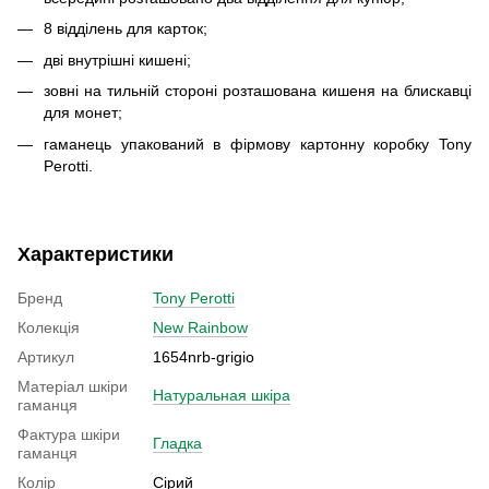
8 відділень для карток;
дві внутрішні кишені;
зовні на тильній стороні розташована кишеня на блискавці
для монет;
гаманець упакований в фірмову картонну коробку Tony
Perotti.
Характеристики
Бренд
Tony Perotti
Колекція
New Rainbow
Артикул
1654nrb-grigio
Матеріал шкіри
Натуральная шкіра
гаманця
Фактура шкіри
Гладка
гаманця
Колір
Сірий