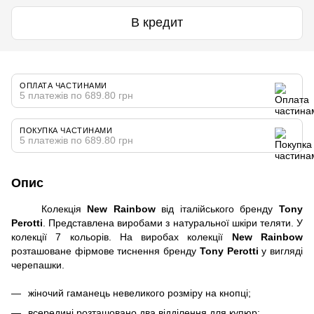
В кредит
ОПЛАТА ЧАСТИНАМИ
5 платежів по 689.80 грн
ПОКУПКА ЧАСТИНАМИ
5 платежів по 689.80 грн
Опис
Колекція
New Rainbow
від італійського бренду
Tony
Perotti
. Представлена ​​виробами з натуральної шкіри теляти. У
колекції 7 кольорів. На виробах колекції
New Rainbow
розташоване фірмове тиснення бренду
Tony Perotti
у вигляді
черепашки.
жіночий гаманець невеликого розміру на кнопці;
всередині розташовано два відділення для купюр;