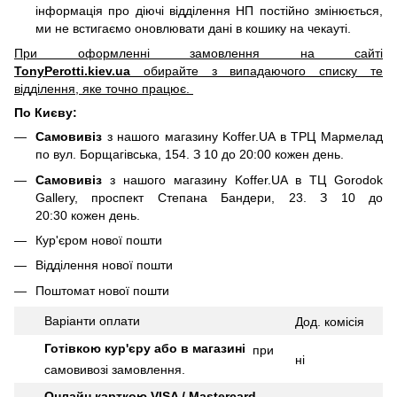
інформація про діючі відділення НП постійно змінюється,
ми не встигаємо оновлювати дані в кошику на чекауті.
При оформленні замовлення на сайті
TonyPerotti.kiev.ua
обирайте з випадаючого списку те
відділення, яке точно працює.
По Києву:
Самовивіз
з нашого магазину Koffer.UA в ТРЦ Мармелад
по вул. Борщагівська, 154. З 10 до 20:00 кожен день.
Самовивіз
з нашого магазину Koffer.UA в ТЦ Gorodok
Gallery, проспект Степана Бандери, 23. З 10 до
20:30 кожен день.
Кур'єром нової пошти
Відділення нової пошти
Поштомат нової пошти
Варіанти оплати
Дод.
комісія
Готівкою кур'єру або в магазині
при
ні
самовивозі замовлення.
Онлайн карткою VISA / Mastercard