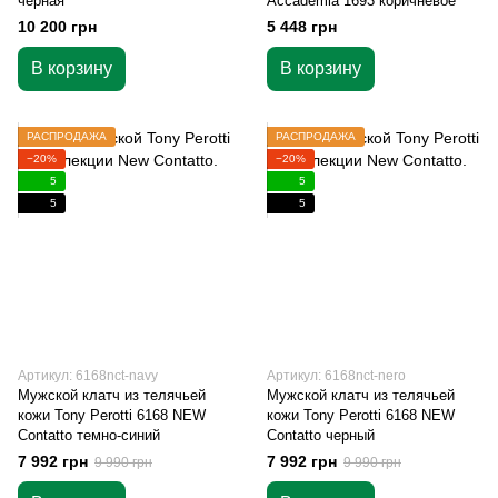
черная
Accademia 1693 коричневое
10 200 грн
5 448 грн
В корзину
В корзину
РАСПРОДАЖА
РАСПРОДАЖА
−20%
−20%
5
5
5
5
Артикул: 6168nct-navy
Артикул: 6168nct-nero
Мужской клатч из телячьей
Мужской клатч из телячьей
кожи Tony Perotti 6168 NEW
кожи Tony Perotti 6168 NEW
Contatto темно-синий
Contatto черный
7 992 грн
7 992 грн
9 990 грн
9 990 грн