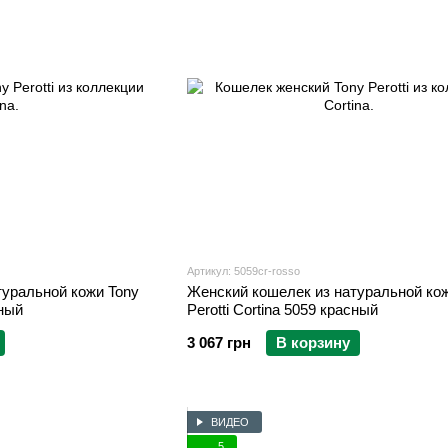
Артикул: 5059cr-rosso
туральной кожи Tony
Женский кошелек из натуральной кож
сный
Perotti Cortina 5059 красный
3 067 грн
В корзину
ВИДЕО
5