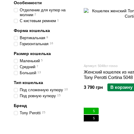
Особенности
Отделение для купюр на
молнии
2
С кистевым ремнем
1
Форма кошелька
Вертикальная
9
Горизонтальная
16
Размер кошелька
Маленький
5
Артикул: 5048cr-rosso
Средний
7
Женский кошелек из на
Большой
13
Tony Perotti Cortina 504
Тип кошелька
3 790 грн
В корзину
Под сложенную купюру
10
Под ровную купюру
15
Бренд
5
Tony Perotti
25
5