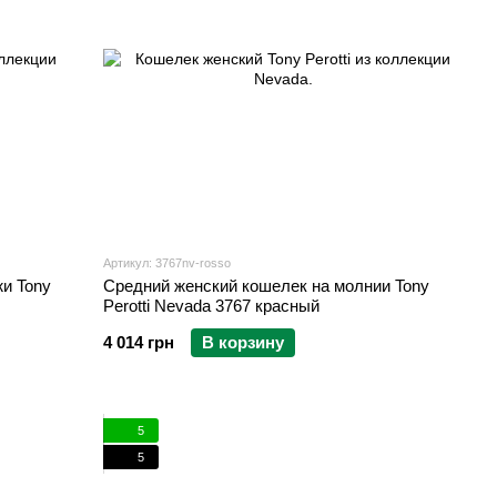
Артикул: 3767nv-rosso
и Tony
Средний женский кошелек на молнии Tony
Perotti Nevada 3767 красный
4 014 грн
В корзину
5
5