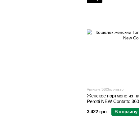
Артикул: 3603nct-rosso
Женское портмоне из на
3 422 грн
В корзину