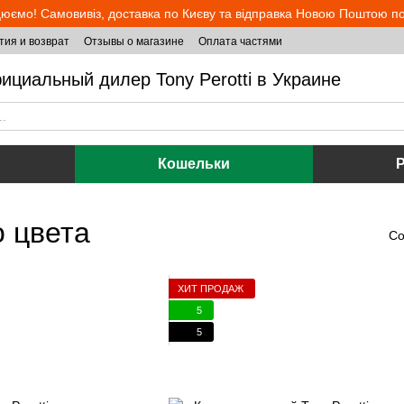
юємо! Самовивіз, доставка по Києву та відправка Новою Поштою по 
тия и возврат
Отзывы о магазине
Оплата частями
ициальный дилер Tony Perotti в Украине
Кошельки
 цвета
Со
ХИТ ПРОДАЖ
5
5