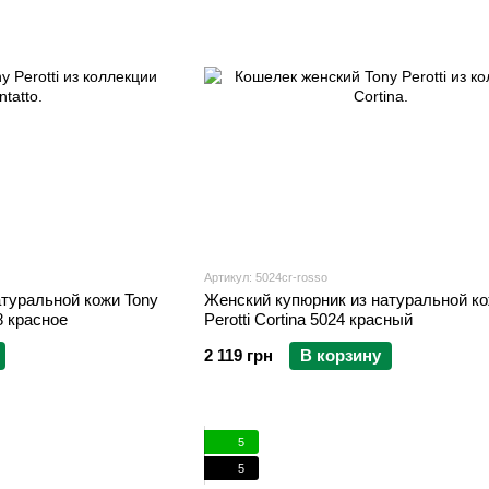
Артикул: 5024cr-rosso
туральной кожи Tony
Женский купюрник из натуральной ко
8 красное
Perotti Cortina 5024 красный
2 119 грн
В корзину
5
5