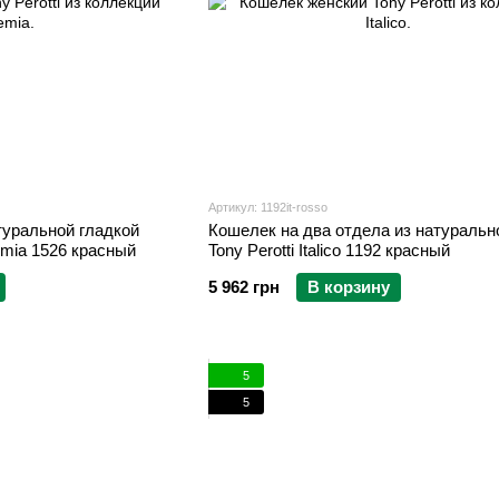
Артикул: 1192it-rosso
туральной гладкой
Кошелек на два отдела из натуральн
emia 1526 красный
Tony Perotti Italico 1192 красный
5 962 грн
В корзину
5
5