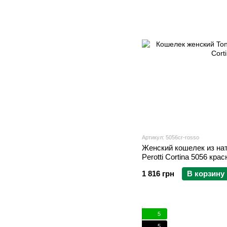
Артикул: 5056cr-rosso
Женский кошелек из на
Perotti Cortina 5056 кра
1 816 грн
В корзину
5
5