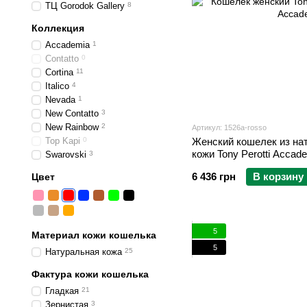
ТЦ Gorodok Gallery
8
Коллекция
Accademia
1
Contatto
0
Cortina
11
Italico
4
Nevada
1
New Contatto
3
New Rainbow
2
Артикул: 1526a-rosso
Top Kapi
0
Женский кошелек из на
кожи Tony Perotti Accad
Swarovski
3
6 436 грн
В корзину
Цвет
5
Материал кожи кошелька
5
Натуральная кожа
25
Фактура кожи кошелька
Гладкая
21
Зернистая
3