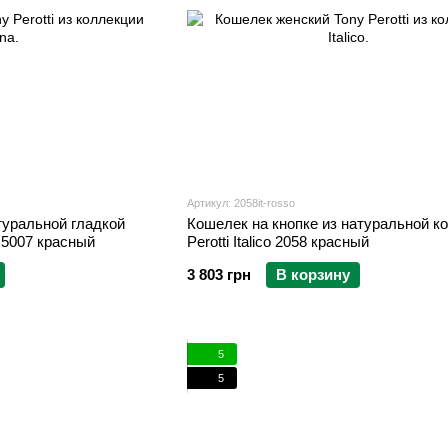
Артикул: 2058it-rosso
туральной гладкой
Кошелек на кнопке из натуральной к
a 5007 красный
Perotti Italico 2058 красный
3 803 грн
В корзину
5
5