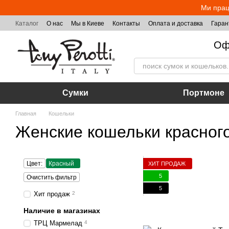
Перейти к основному контенту
Ми прац
Каталог
О нас
Мы в Киеве
Контакты
Оплата и доставка
Гаран
Оф
Сумки
Портмоне
Главная
Кошельки
Женские кошельки красного
Цвет:
Красный
ХИТ ПРОДАЖ
5
Очистить фильтр
5
Хит продаж
2
Наличие в магазинах
ТРЦ Мармелад
4