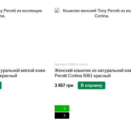
Артикул: 5061cr-rosso
туральной мягкой кожи
Женский кошелек из натуральной кож
8 красный
Perotti Cortina 5061 красный
3 857 грн
В корзину
5
5