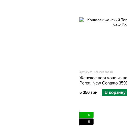
Артикул: 3598nct-rosso
Женское портмоне из на
Perotti New Contatto 359
5 356 грн
В корзину
5
5