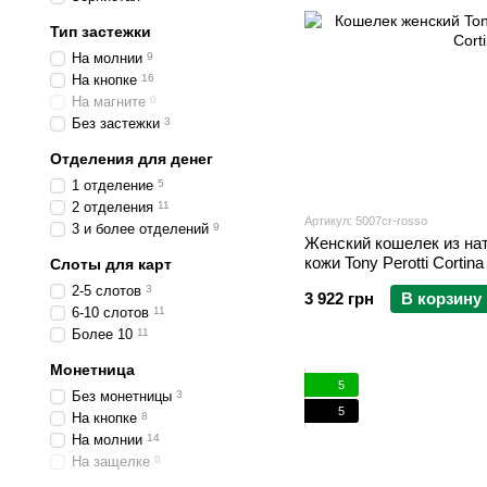
Тип застежки
На молнии
9
На кнопке
16
На магните
0
Без застежки
3
Отделения для денег
1 отделение
5
2 отделения
11
Артикул: 5007cr-rosso
3 и более отделений
9
Женский кошелек из на
кожи Tony Perotti Cortin
Слоты для карт
2-5 слотов
3
3 922 грн
В корзину
6-10 слотов
11
Более 10
11
Монетница
5
Без монетницы
3
5
На кнопке
8
На молнии
14
На защелке
0