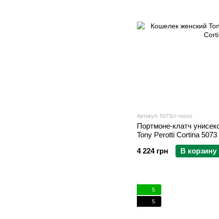
Артикул: 5073cr-rosso
Портмоне-клатч унисекс из натуральной кожи
Tony Perotti Cortina 507
4 224 грн
В корзину
5
5