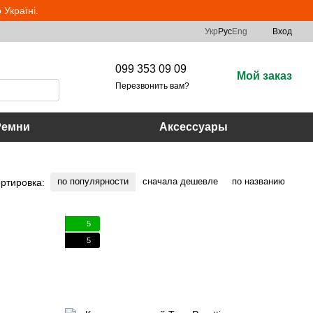
Україні.
Укр
Рус
Eng
Вход
099 353 09 09
Мой заказ
Перезвонить вам?
Ремни
Аксессуары
по популярности
сначала дешевле
по названию
ртировка:
5
5