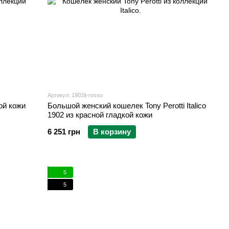
Артикул: 1902it-rosso
ой кожи
Большой женский кошелек Tony Perotti Italico
1902 из красной гладкой кожи
6 251 грн
В корзину
5
5