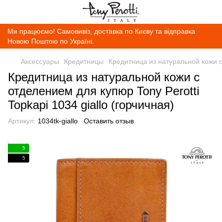
Ми працюємо! Самовивіз, доставка по Києву та відправка
Новою Поштою по Україні.
Аксессуары
Кредитницы
Кредитница из натуральной кожи с 
Кредитница из натуральной кожи с
отделением для купюр Tony Perotti
Topkapi 1034 giallo (горчичная)
Артикул:
1034tk-giallo
Оставить отзыв
5
5