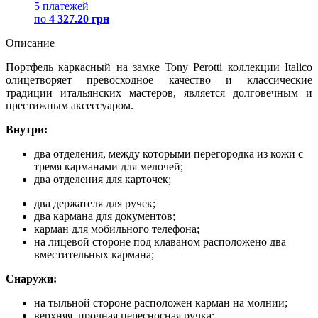
5 платежей
по
4 327.20 грн
Описание
Портфель каркасный на замке Tony Perotti коллекции Italico
олицетворяет превосходное качество и классические
традиции итальянских мастеров, является долговечным и
престижным аксессуаром.
Внутри:
два отделения, между которыми перегородка из кожи с
тремя карманами для мелочей;
два отделения для карточек;
два держателя для ручек;
два кармана для документов;
карман для мобильного телефона;
на лицевой стороне под клаваном расположено два
вместительных кармана;
Снаружи:
на тыльной стороне расположен карман на молнии;
верхняя, прочная пересносная ручка;