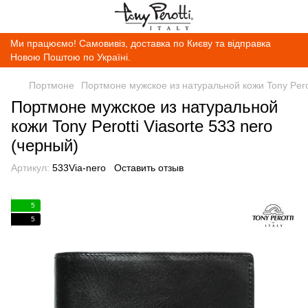
Ми працюємо! Самовивіз, доставка по Києву та відправка
Новою Поштою по Україні.
Портмоне
Портмоне мужское из натуральной кожи Tony Perot
Портмоне мужское из натуральной
кожи Tony Perotti Viasorte 533 nero
(черный)
Артикул:
533Via-nero
Оставить отзыв
5
5