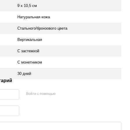
9 х 10,5 см
Натуральная кожа
Стального/бронзового цвета
Вертикальная
С застежкой
С монетником
30 дней
тарий
Войти с помощью