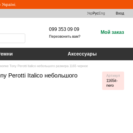
Україні.
Укр
Рус
Eng
Вход
099 353 09 09
Мой заказ
Перезвонить вам?
Ремни
Аксессуары
опке Tony Perotti Italico небольшого размера 1165 черное
y Perotti Italico небольшого
Артикул
1165it-
nero