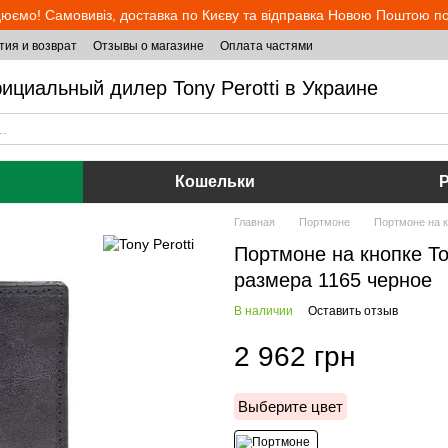
юємо! Самовивіз, доставка по Києву та відправка Новою Поштою по 
тия и возврат
Отзывы о магазине
Оплата частями
ициальный дилер Tony Perotti в Украине
Кошельки
Главная
Портмоне
Портмоне на кн
Портмоне на кнопке Ton
размера 1165 черное
В наличии
Оставить отзыв
2 962 грн
Выберите цвет