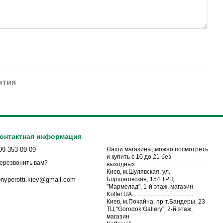
нтия
онтактная информация
99 353 09 09
Наши магазины, можно посмотреть
и купить с 10 до 21 без
ерезвонить вам?
выходных:................................................
Киев, м.Шулявская, ул.
Борщаговская, 154 ТРЦ
onyperotti.kiev@gmail.com
"Мармелад", 1-й этаж, магазин
Koffer.UA.........................................
Киев, м.Почайна, пр-т.Бандеры, 23
ТЦ "Gorodok Gallery", 2-й этаж,
магазин