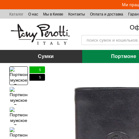
Перейти к основному контенту
Ми прац
Каталог
О нас
Мы в Киеве
Контакты
Оплата и доставка
Гаран
Оф
Сумки
Портмоне
5
5