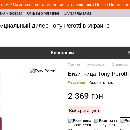
юємо! Самовивіз, доставка по Києву та відправка Новою Поштою по 
тия и возврат
Отзывы о магазине
Оплата частями
ициальный дилер Tony Perotti в Украине
Кошельки
Главная
Аксессуары
Визитницы
Визитница Tony Perotti 
В наличии
Оставить отзыв
2 369 грн
Выберите цвет