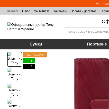
Перейти к основному контенту
Ми прац
Каталог
О нас
Мы в Киеве
Контакты
Оплата и доставка
Гаран
Оф
Сумки
Портмоне
РАСПРОДАЖА
5
5