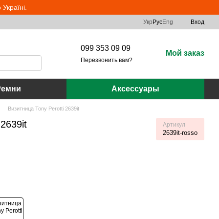
Україні.
Укр
Рус
Eng
Вход
099 353 09 09
Мой заказ
Перезвонить вам?
Ремни
Аксессуары
Визитница Tony Perotti 2639it
2639it
Артикул
2639it-rosso