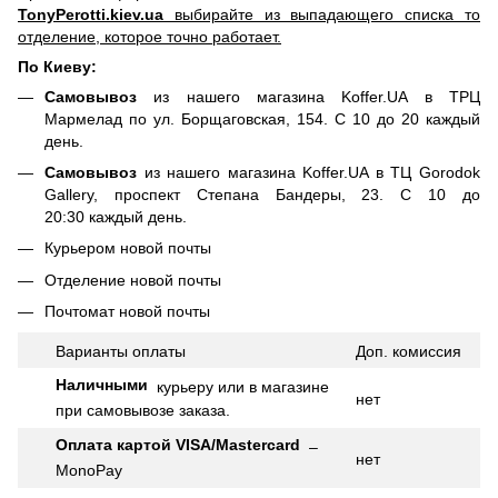
TonyPerotti.kiev.ua
выбирайте из выпадающего списка то
отделение, которое точно работает.
По Киеву:
Самовывоз
из нашего магазина Koffer.UA в ТРЦ
Мармелад по ул. Борщаговская, 154. С 10 до 20 каждый
день.
Самовывоз
из нашего магазина Koffer.UA в ТЦ Gorodok
Gallery, проспект Степана Бандеры, 23. С 10 до
20:30 каждый день.
Курьером новой почты
Отделение новой почты
Почтомат новой почты
Варианты оплаты
Доп.
комиссия
Наличными
курьеру или в магазине
нет
при самовывозе заказа.
Оплата картой VISA/Mastercard
–
нет
MonoPay