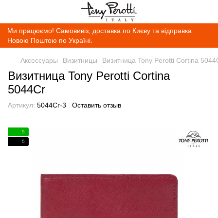
Ми працюємо! Самовивіз, доставка по Києву та відправка
Новою Поштою по Україні.
Аксессуары
Визитницы
Визитница Tony Perotti Cortina 5044
Визитница Tony Perotti Cortina
5044Cr
Артикул:
5044Cr-3
Оставить отзыв
5
5