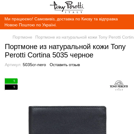
Ми працюємо! Самовивіз, доставка по Києву та відправка
Новою Поштою по Україні.
Портмоне
Портмоне из натуральной кожи Tony Perotti Corti
Портмоне из натуральной кожи Tony
Perotti Cortina 5035 черное
Артикул:
5035cr-nero
Оставить отзыв
5
5