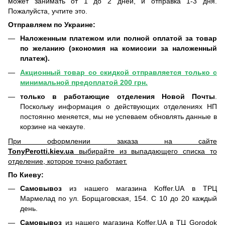
может занимать от 1 до 2 дней, и отправка 1-3 дня.
Пожалуйста, учтите это.
Отправляем по Украине:
Наложенным платежом или полной оплатой за товар
по желанию (экономия на комиссии за наложенный
платеж).
Акционный товар со скидкой отправляется только с
минимальной предоплатой 200 грн.
только в работающие отделения Новой Почты
.
Поскольку информация о действующих отделениях НП
постоянно меняется, мы не успеваем обновлять данные в
корзине на чекауте.
При оформлении заказа на сайте
TonyPerotti.kiev.ua
выбирайте из выпадающего списка то
отделение, которое точно работает.
По Киеву:
Самовывоз
из нашего магазина Koffer.UA в ТРЦ
Мармелад по ул. Борщаговская, 154. С 10 до 20 каждый
день.
Самовывоз
из нашего магазина Koffer.UA в ТЦ Gorodok